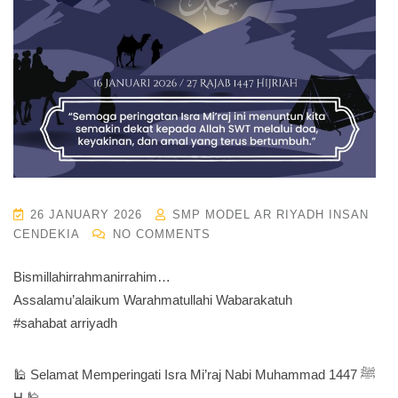
26 JANUARY 2026
SMP MODEL AR RIYADH INSAN
CENDEKIA
NO COMMENTS
Bismillahirrahmanirrahim…
Assalamu’alaikum Warahmatullahi Wabarakatuh
#sahabat arriyadh
🕌 Selamat Memperingati Isra Mi’raj Nabi Muhammad ﷺ 1447
H 🕌